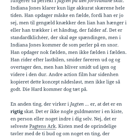
fungerer så perfekt i
Jagten på den forsvundne skat
.
Indiana Jones klarer kun lige akkurat skærene hele
tiden. Han opdager måske en fælde, fordi han er jo
sej, men til gengæld knækker den lian han hænger i
eller han trækker i et håndtag, der falder af. Det er
standardklichéer, der skal øge spændingen, men i
Indiana Jones kommer de som perler på en snor.
Han opdager nok fælden, men ikke fælden i fælden.
Han rider efter lastbilen, smider føreren ud og og
overtager den, men han bliver smidt ud igen og
videre i den dur. Andre action film har sidenhen
kopieret dette koncept nådesløst, men ikke lige så
godt. Die Hard kommer dog tæt på.
En anden ting, der virker i
Jagten …
er, at det er en
rigtig
skat. Det er ikke nogle guldmønter i en kiste,
en person eller noget indre i dig selv. Nej, det er
selveste
Pagtens Ark
. Kisten med de oprindelige
tavler med de ti bud og om noget en ting, der