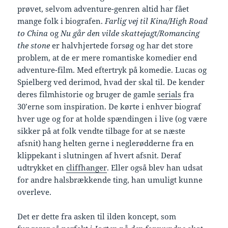
prøvet, selvom adventure-genren altid har fået
mange folk i biografen.
Farlig vej til Kina/High Road
to China
og
Nu går den vilde skattejagt/Romancing
the stone
er halvhjertede forsøg og har det store
problem, at de er mere romantiske komedier end
adventure-film. Med eftertryk på komedie. Lucas og
Spielberg ved derimod, hvad der skal til. De kender
deres filmhistorie og bruger de gamle
serials
fra
30’erne som inspiration. De kørte i enhver biograf
hver uge og for at holde spændingen i live (og være
sikker på at folk vendte tilbage for at se næste
afsnit) hang helten gerne i neglerødderne fra en
klippekant i slutningen af hvert afsnit. Deraf
udtrykket en
cliffhanger
. Eller også blev han udsat
for andre halsbrækkende ting, han umuligt kunne
overleve.
Det er dette fra asken til ilden koncept, som