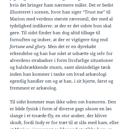
hvis det bringer ham nærmere målet. Det er bedst
illustreret i scenen, hvor han siger “Trust me” til
Marion med verdens største rævesmil, der med al
tydelighed indikerer, at der er det sidste hun skal
gøre. Til sidst finder han dog altid tilbage til
fornuften og indser, at der er vigtigere ting end
fortune and glory
. Men det er en dyrekøbt
erkendelse og han har nået at udsætte sig selv for
alverdens strabadser i form livsfarlige situationer
og halsbrækkende stunts, samt almindelige tæsk
inden han kommer i tanke om hvad arkæologi
egentlig handler om og at han, i sit hjerte, først og
fremmest er arkæolog.
Til sidst kommer man ikke uden om humoren. Den
er både fysisk i form af diverse gags såsom en løs
slange i et tosæde-fly, en stor araber, der bliver
skudt, fordi Indy er for træt til at slås med ham, eller