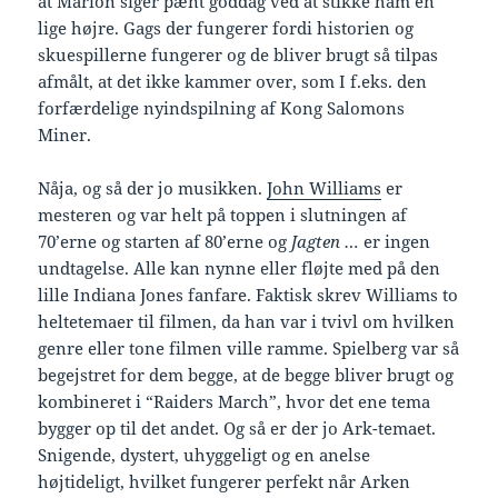
at Marion siger pænt goddag ved at stikke ham en
lige højre. Gags der fungerer fordi historien og
skuespillerne fungerer og de bliver brugt så tilpas
afmålt, at det ikke kammer over, som I f.eks. den
forfærdelige nyindspilning af Kong Salomons
Miner.
Nåja, og så der jo musikken.
John Williams
er
mesteren og var helt på toppen i slutningen af
70’erne og starten af 80’erne og
Jagten …
er ingen
undtagelse. Alle kan nynne eller fløjte med på den
lille Indiana Jones fanfare. Faktisk skrev Williams to
heltetemaer til filmen, da han var i tvivl om hvilken
genre eller tone filmen ville ramme. Spielberg var så
begejstret for dem begge, at de begge bliver brugt og
kombineret i “Raiders March”, hvor det ene tema
bygger op til det andet. Og så er der jo Ark-temaet.
Snigende, dystert, uhyggeligt og en anelse
højtideligt, hvilket fungerer perfekt når Arken