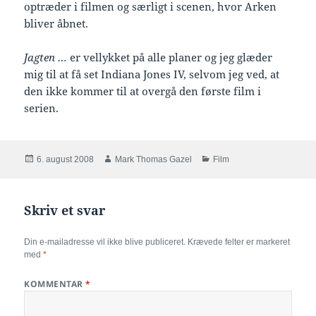
optræder i filmen og særligt i scenen, hvor Arken
bliver åbnet.
Jagten …
er vellykket på alle planer og jeg glæder
mig til at få set Indiana Jones IV, selvom jeg ved, at
den ikke kommer til at overgå den første film i
serien.
Udgivet
Forfatter
Kategorier
6. august 2008
Mark Thomas Gazel
Film
i
Skriv et svar
Din e-mailadresse vil ikke blive publiceret.
Krævede felter er markeret
med
*
KOMMENTAR
*