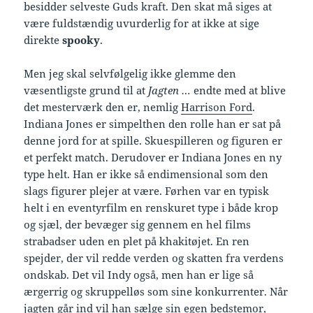
besidder selveste Guds kraft. Den skat må siges at
være fuldstændig uvurderlig for at ikke at sige
direkte
spooky
.
Men jeg skal selvfølgelig ikke glemme den
væsentligste grund til at
Jagten …
endte med at blive
det mesterværk den er, nemlig
Harrison Ford
.
Indiana Jones er simpelthen den rolle han er sat på
denne jord for at spille. Skuespilleren og figuren er
et perfekt match. Derudover er Indiana Jones en ny
type helt. Han er ikke så endimensional som den
slags figurer plejer at være. Førhen var en typisk
helt i en eventyrfilm en renskuret type i både krop
og sjæl, der bevæger sig gennem en hel films
strabadser uden en plet på khakitøjet. En ren
spejder, der vil redde verden og skatten fra verdens
ondskab. Det vil Indy også, men han er lige så
ærgerrig og skruppelløs som sine konkurrenter. Når
jagten går ind vil han sælge sin egen bedstemor,