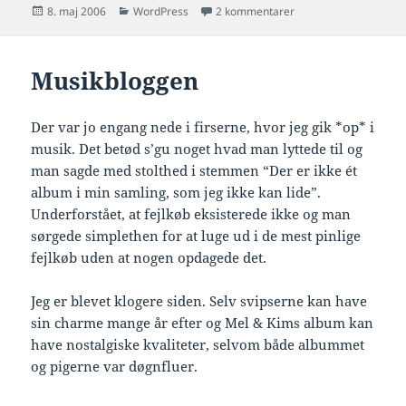
Udgivet
Kategorier
til Webdesign
8. maj 2006
WordPress
2 kommentarer
i
Musikbloggen
Der var jo engang nede i firserne, hvor jeg gik *op* i
musik. Det betød s’gu noget hvad man lyttede til og
man sagde med stolthed i stemmen “Der er ikke ét
album i min samling, som jeg ikke kan lide”.
Underforstået, at fejlkøb eksisterede ikke og man
sørgede simplethen for at luge ud i de mest pinlige
fejlkøb uden at nogen opdagede det.
Jeg er blevet klogere siden. Selv svipserne kan have
sin charme mange år efter og Mel & Kims album kan
have nostalgiske kvaliteter, selvom både albummet
og pigerne var døgnfluer.