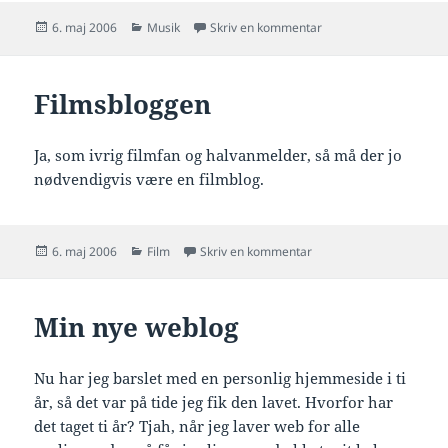
Udgivet
Kategorier
til Musikbloggen
6. maj 2006
Musik
Skriv en kommentar
i
Filmsbloggen
Ja, som ivrig filmfan og halvanmelder, så må der jo
nødvendigvis være en filmblog.
Udgivet
Kategorier
til Filmsbloggen
6. maj 2006
Film
Skriv en kommentar
i
Min nye weblog
Nu har jeg barslet med en personlig hjemmeside i ti
år, så det var på tide jeg fik den lavet. Hvorfor har
det taget ti år? Tjah, når jeg laver web for alle