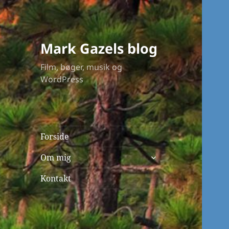
Mark Gazels blog
Film, bøger, musik og
WordPress
Forside
udvid
Om mig
undermenu
Kontakt