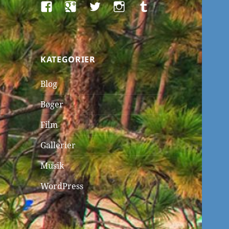
Facebook
Google+
Twitter
Instagram
Tumblr
KATEGORIER
Blog
Bøger
Film
Gallerier
Musik
WordPress