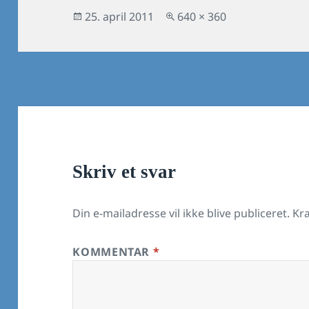
Udgivet
Fuld
25. april 2011
640 × 360
i
størrelse
Skriv et svar
Din e-mailadresse vil ikke blive publiceret.
Kr
KOMMENTAR
*