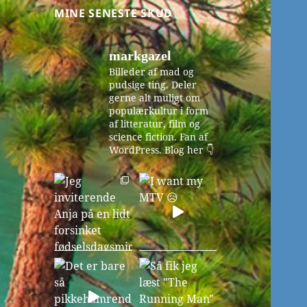
MINE SENESTE SKUD
markgazel
Billeder af mad og
pudsige ting. Deler
gerne alt muligt om
populærkultur i form
af litteratur, film og
science fiction. Fan af
WordPress.
Blog her 👇