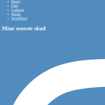
Bøger
Film
Gallerier
Musik
WordPress
Mine seneste skud