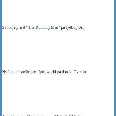
Så fik jeg læst "The Running Man" på lydbog. Af
Ny bog til samlingen. Ringworld på dansk. Oversat