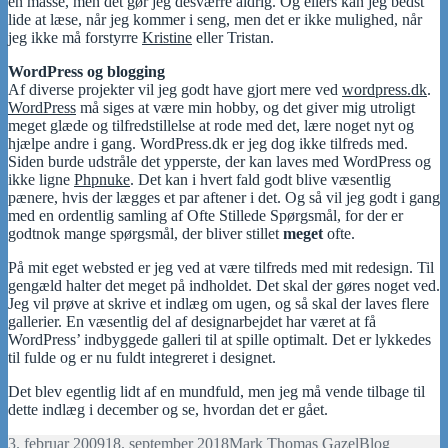
en masse, men det gør jeg desværre aldrig. Og ellers kan jeg bedst
lide at læse, når jeg kommer i seng, men det er ikke mulighed, når
jeg ikke må forstyrre
Kristine
eller Tristan.
WordPress og blogging
Af diverse projekter vil jeg godt have gjort mere ved
wordpress.dk
.
WordPress
må siges at være min hobby, og det giver mig utroligt
meget glæde og tilfredstillelse at rode med det, lære noget nyt og
hjælpe andre i gang. WordPress.dk er jeg dog ikke tilfreds med.
Siden burde udstråle det ypperste, der kan laves med WordPress og
ikke ligne
Phpnuke
. Det kan i hvert fald godt blive væsentlig
pænere, hvis der lægges et par aftener i det. Og så vil jeg godt i gang
med en ordentlig samling af Ofte Stillede Spørgsmål, for der er
godtnok mange spørgsmål, der bliver stillet
meget
ofte.
På mit eget websted er jeg ved at være tilfreds med mit redesign. Til
gengæld halter det meget på indholdet. Det skal der gøres noget ved.
Jeg vil prøve at skrive et indlæg om ugen, og så skal der laves flere
gallerier. En væsentlig del af designarbejdet har været at få
WordPress’ indbyggede galleri til at spille optimalt. Det er lykkedes
til fulde og er nu fuldt integreret i designet.
Det blev egentlig lidt af en mundfuld, men jeg må vende tilbage til
dette indlæg i december og se, hvordan det er gået.
Udgivet
Forfatter
Kategorier
3. februar 2009
18. september 2018
Mark Thomas Gazel
Blog