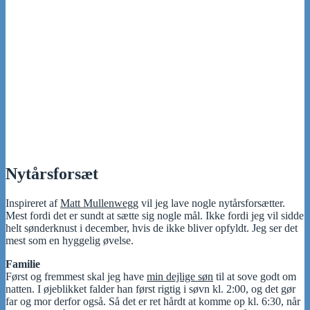
Nytårsforsæt
Inspireret af
Matt Mullenwegg
vil jeg lave nogle nytårsforsætter.
Mest fordi det er sundt at sætte sig nogle mål. Ikke fordi jeg vil sidde
helt sønderknust i december, hvis de ikke bliver opfyldt. Jeg ser det
mest som en hyggelig øvelse.
Familie
Først og fremmest skal jeg have
min dejlige søn
til at sove godt om
natten. I øjeblikket falder han først rigtig i søvn kl. 2:00, og det gør
far og mor derfor også. Så det er ret hårdt at komme op kl. 6:30, når