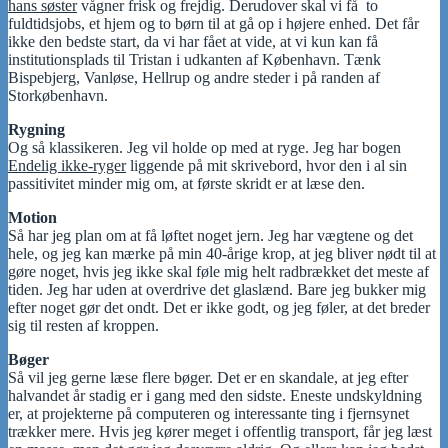
hans søster
vågner frisk og frejdig. Derudover skal vi få to
fuldtidsjobs, et hjem og to børn til at gå op i højere enhed. Det får
ikke den bedste start, da vi har fået at vide, at vi kun kan få
institutionsplads til Tristan i udkanten af København. Tænk
Bispebjerg, Vanløse, Hellrup og andre steder i på randen af
Storkøbenhavn.
Rygning
Og så klassikeren. Jeg vil holde op med at ryge. Jeg har bogen
Endelig ikke-ryger
liggende på mit skrivebord, hvor den i al sin
passitivitet minder mig om, at første skridt er at læse den.
Motion
Så har jeg plan om at få løftet noget jern. Jeg har vægtene og det
hele, og jeg kan mærke på min 40-årige krop, at jeg bliver nødt til at
gøre noget, hvis jeg ikke skal føle mig helt radbrækket det meste af
tiden. Jeg har uden at overdrive det glaslænd. Bare jeg bukker mig
efter noget gør det ondt. Det er ikke godt, og jeg føler, at det breder
sig til resten af kroppen.
Bøger
Så vil jeg gerne læse flere bøger. Det er en skandale, at jeg efter
halvandet år stadig er i gang med den sidste. Eneste undskyldning
er, at projekterne på computeren og interessante ting i fjernsynet
trækker mere. Hvis jeg kører meget i offentlig transport, får jeg læst