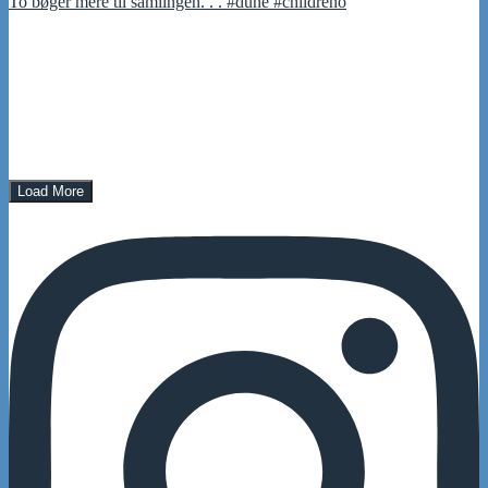
To bøger mere til samlingen. . . #dune #childreno
Load More