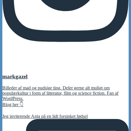
markgazel
Billeder af mad og pudsige ting. Deler gerne alt muligt om
populærkultur i form af litteratur, film og science fiction. Fan af
WordPress.
Blog her 👇
Jeg inviterende Anja på en lidt forsinket fødsel