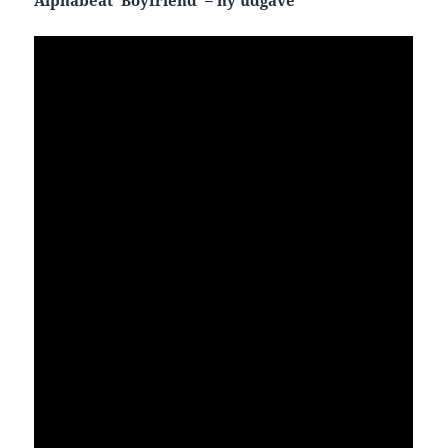
Alphabeat ‘Boyfriend’ – ny udgave