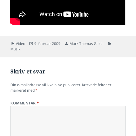
Format
Udgivet
Forfatter
Kategorier
Video
9. februar 2009
Mark Thomas Gazel
i
Musik
Skriv et svar
Din e-mailadresse vil ikke blive publiceret.
Krævede felter er
markeret med
*
KOMMENTAR
*