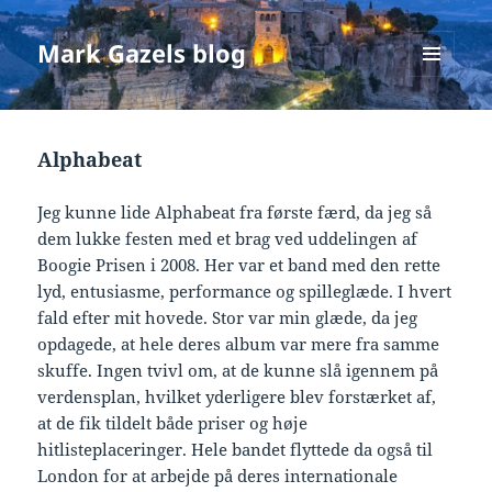
Mark Gazels blog
MENU
OG
WIDGETS
Alphabeat
Jeg kunne lide Alphabeat fra første færd, da jeg så
dem lukke festen med et brag ved uddelingen af
Boogie Prisen i 2008. Her var et band med den rette
lyd, entusiasme, performance og spilleglæde. I hvert
fald efter mit hovede. Stor var min glæde, da jeg
opdagede, at hele deres album var mere fra samme
skuffe. Ingen tvivl om, at de kunne slå igennem på
verdensplan, hvilket yderligere blev forstærket af,
at de fik tildelt både priser og høje
hitlisteplaceringer. Hele bandet flyttede da også til
London for at arbejde på deres internationale