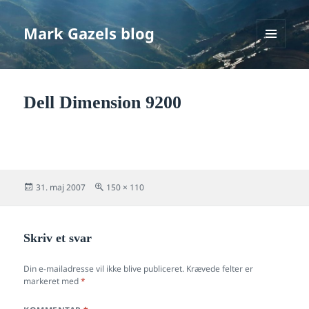
Mark Gazels blog
MENU
OG
WIDGETS
Dell Dimension 9200
Udgivet
Fuld
31. maj 2007
150 × 110
i
størrelse
Skriv et svar
Din e-mailadresse vil ikke blive publiceret.
Krævede felter er
markeret med
*