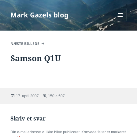
Mark Gazels blog
MENU
OG
WIDGETS
NÆSTE BILLEDE
Samson Q1U
Udgivet
Fuld
17. april 2007
150 × 507
i
størrelse
Skriv et svar
Din e-mailadresse vil ikke blive publiceret.
Krævede felter er markeret