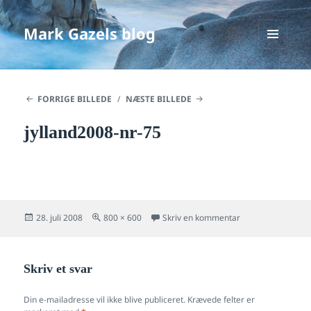
Mark Gazels blog
MENU
OG
WIDGETS
FORRIGE BILLEDE
NÆSTE BILLEDE
jylland2008-nr-75
Udgivet
Fuld
til jylland2008-nr-
28. juli 2008
800 × 600
Skriv en kommentar
i
størrelse
Skriv et svar
Din e-mailadresse vil ikke blive publiceret.
Krævede felter er