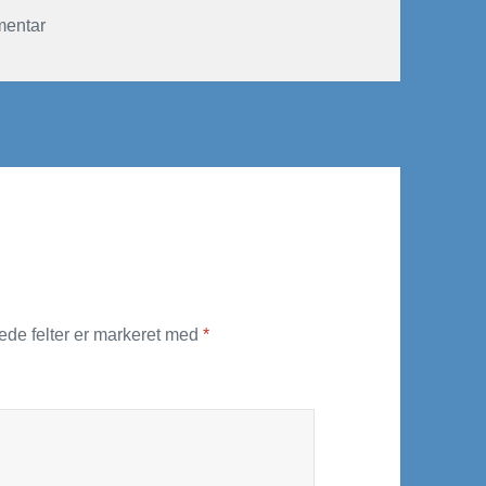
mentar
til jylland2008-nr-60
de felter er markeret med
*