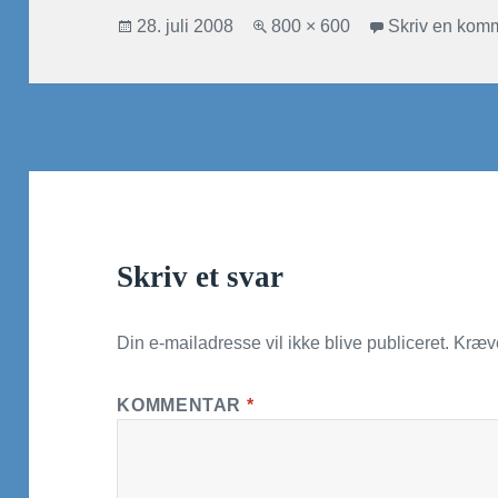
Udgivet
28. juli 2008
Fuld
800 × 600
Skriv en kom
i
størrelse
Skriv et svar
Din e-mailadresse vil ikke blive publiceret.
Kræve
KOMMENTAR
*