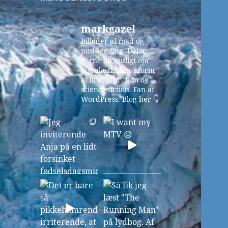
markgazel
Billeder af mad og
pudsige ting. Deler
gerne alt muligt om
populærkultur i form
af litteratur, film og
science fiction. Fan af
WordPress.
Blog her 👇