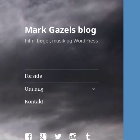
Mark Gazels blog
Film, bøger, musik og WordPress
Forside
udvid
Om mig
undermenu
Kontakt
Facebook
Google+
Twitter
Instagram
Tumblr