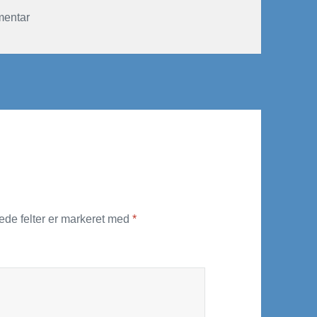
til jylland2008-nr-11
mentar
de felter er markeret med
*