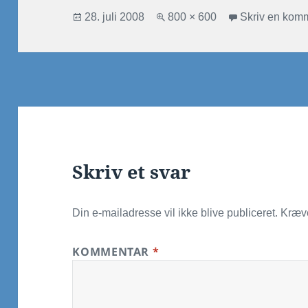
Udgivet
Fuld
28. juli 2008
800 × 600
Skriv en kom
i
størrelse
Skriv et svar
Din e-mailadresse vil ikke blive publiceret.
Kræve
KOMMENTAR
*