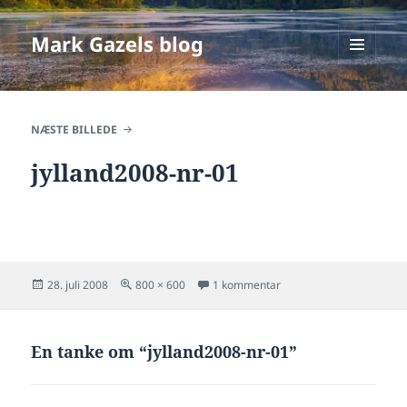
Mark Gazels blog
MENU
OG
WIDGETS
NÆSTE BILLEDE
jylland2008-nr-01
Udgivet
Fuld
til jylland2008-nr-01
28. juli 2008
800 × 600
1 kommentar
i
størrelse
En tanke om “jylland2008-nr-01”