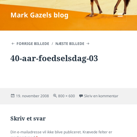
Mark Gazels blog
MENU
OG
WIDGETS
FORRIGE BILLEDE
NÆSTE BILLEDE
40-aar-foedselsdag-03
Udgivet
Fuld
til 40-aar
19. november 2008
800 × 600
Skriv en kommentar
i
størrelse
Skriv et svar
Din e-mailadresse vil ikke blive publiceret.
Krævede felter er