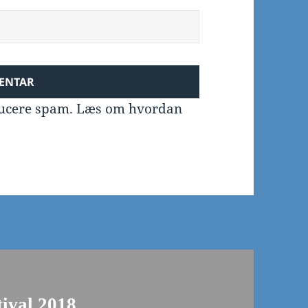
educere spam.
Læs om hvordan
ival 2018