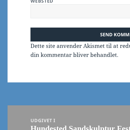
WEBSTED
Dette site anvender Akismet til at r
din kommentar bliver behandlet
.
Indlægsnavigation
UDGIVET I
Hundested Sandskulptur Fest