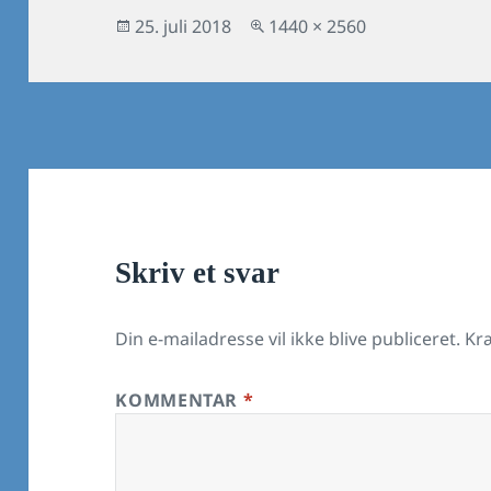
Udgivet
Fuld
25. juli 2018
1440 × 2560
i
størrelse
Skriv et svar
Din e-mailadresse vil ikke blive publiceret.
Kr
KOMMENTAR
*