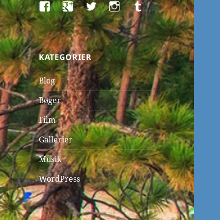
Facebook
Google+
Twitter
Instagram
Tumblr
KATEGORIER
Blog
Bøger
Film
Gallerier
Musik
WordPress