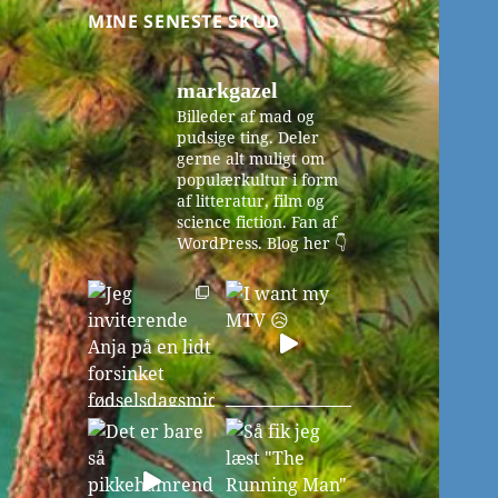
MINE SENESTE SKUD
markgazel
Billeder af mad og
pudsige ting. Deler
gerne alt muligt om
populærkultur i form
af litteratur, film og
science fiction. Fan af
WordPress.
Blog her 👇