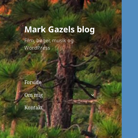
Mark Gazels blog
Film, bøger, musik og
WordPress
Forside
udvid
Om mig
undermenu
Kontakt