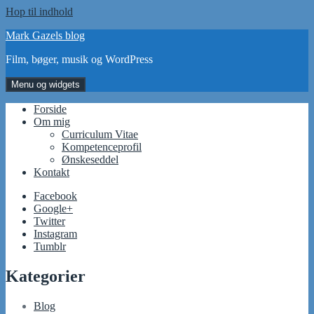
Hop til indhold
Mark Gazels blog
Film, bøger, musik og WordPress
Menu og widgets
Forside
Om mig
Curriculum Vitae
Kompetenceprofil
Ønskeseddel
Kontakt
Facebook
Google+
Twitter
Instagram
Tumblr
Kategorier
Blog