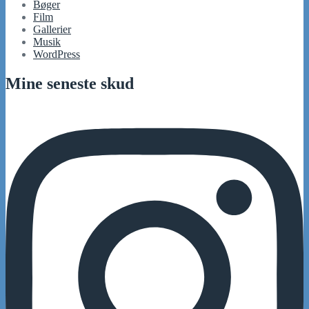
Bøger
Film
Gallerier
Musik
WordPress
Mine seneste skud