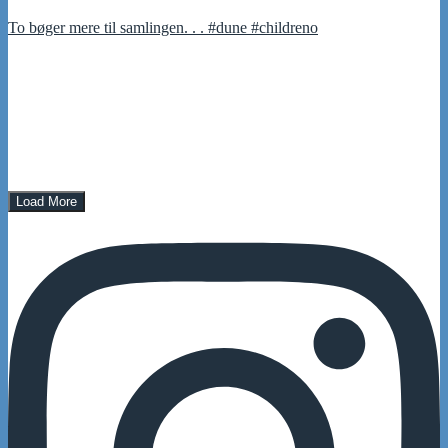
To bøger mere til samlingen. . . #dune #childreno
Load More