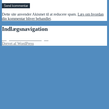
Dette site anvender Akismet til at reducere spam.
Læs om hvordan
din kommentar bliver behandlet
.
Indlægsnavigation
Udgivet i
Min MacBook og mig
Drevet af WordPress