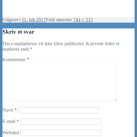
Udgivet i
11. juli 2017
Fuld størrelse
744 × 515
Skriv et svar
Din e-mailadresse vil ikke blive publiceret.
Krævede felter er
markeret med
*
Kommentar
*
Navn
*
E-mail
*
Websted