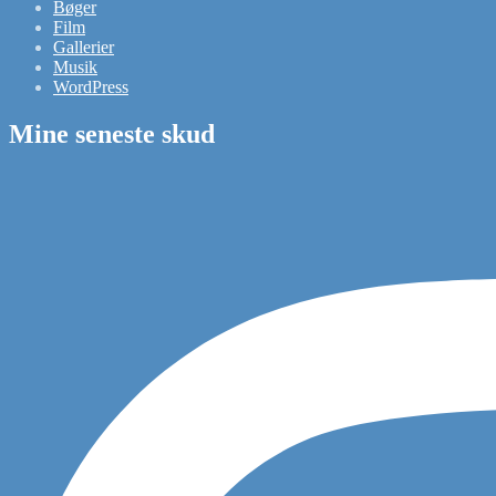
Bøger
Film
Gallerier
Musik
WordPress
Mine seneste skud