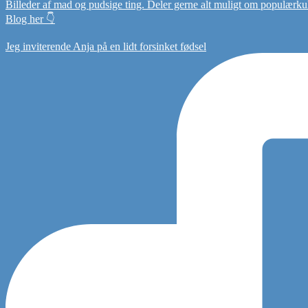
Billeder af mad og pudsige ting. Deler gerne alt muligt om populærkultu
Blog her 👇
Jeg inviterende Anja på en lidt forsinket fødsel