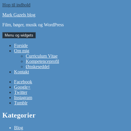
Hop til indhold
Mark Gazels blog
Film, bøger, musik og WordPress
Menu og widgets
Forside
Om mig
Curriculum Vitae
Kompetenceprofil
Ønskeseddel
Kontakt
Facebook
Google+
Twitter
Instagram
Tumblr
Kategorier
Blog