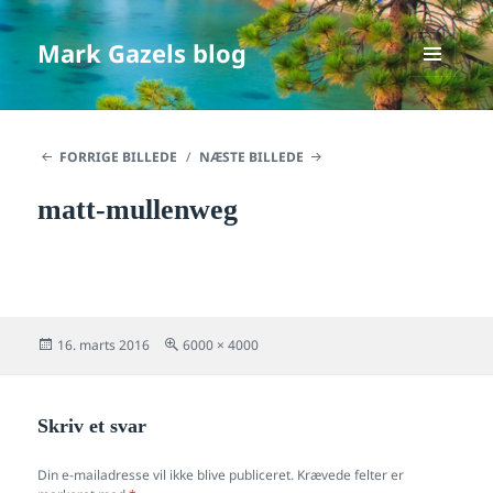
Mark Gazels blog
MENU
OG
WIDGETS
FORRIGE BILLEDE
NÆSTE BILLEDE
matt-mullenweg
Udgivet
Fuld
16. marts 2016
6000 × 4000
i
størrelse
Skriv et svar
Din e-mailadresse vil ikke blive publiceret.
Krævede felter er