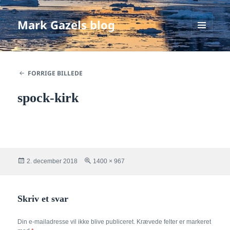
Mark Gazels blog
MENU
OG
WIDGETS
FORRIGE BILLEDE
spock-kirk
Udgivet
Fuld
2. december 2018
1400 × 967
i
størrelse
Skriv et svar
Din e-mailadresse vil ikke blive publiceret.
Krævede felter er markeret