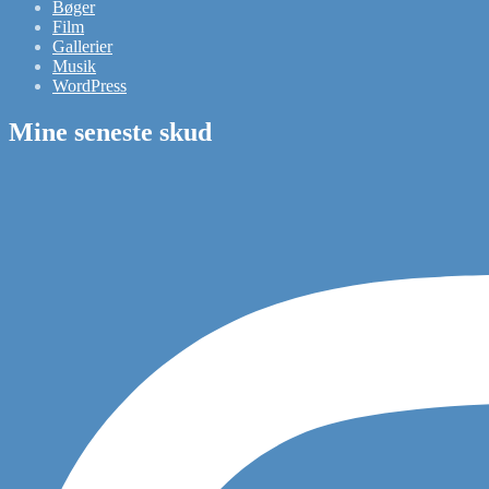
Bøger
Film
Gallerier
Musik
WordPress
Mine seneste skud