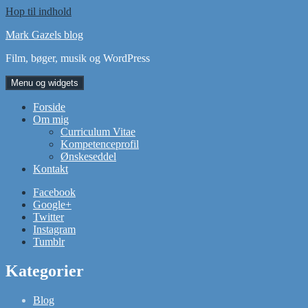
Hop til indhold
Mark Gazels blog
Film, bøger, musik og WordPress
Menu og widgets
Forside
Om mig
Curriculum Vitae
Kompetenceprofil
Ønskeseddel
Kontakt
Facebook
Google+
Twitter
Instagram
Tumblr
Kategorier
Blog