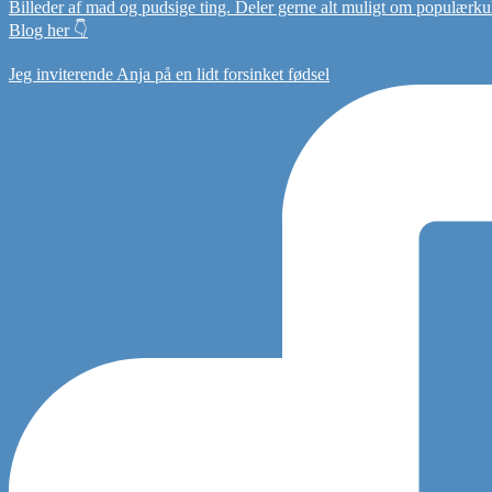
Billeder af mad og pudsige ting. Deler gerne alt muligt om populærkultu
Blog her 👇
Jeg inviterende Anja på en lidt forsinket fødsel