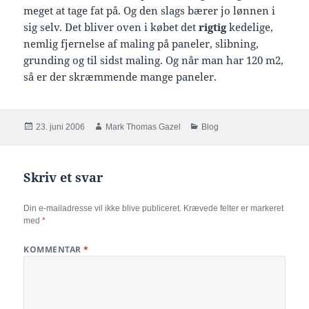
meget at tage fat på. Og den slags bærer jo lønnen i
sig selv. Det bliver oven i købet det
rigtig
kedelige,
nemlig fjernelse af maling på paneler, slibning,
grunding og til sidst maling. Og når man har 120 m2,
så er der skræmmende mange paneler.
Udgivet
Forfatter
Kategorier
23. juni 2006
Mark Thomas Gazel
Blog
i
Skriv et svar
Din e-mailadresse vil ikke blive publiceret.
Krævede felter er markeret
med
*
KOMMENTAR
*